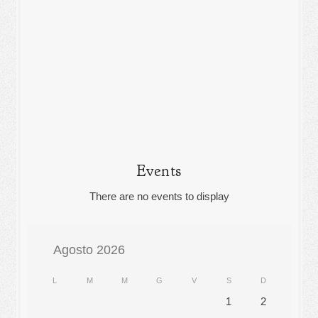
Events
There are no events to display
Agosto 2026
L
M
M
G
V
S
D
1
2