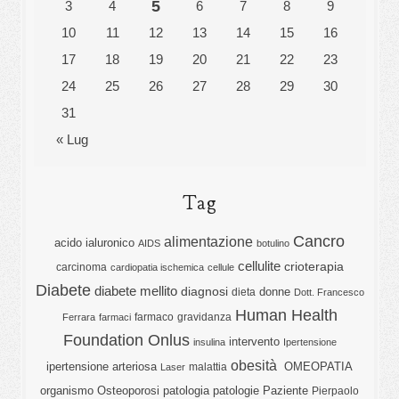
5
3
4
6
7
8
9
10
11
12
13
14
15
16
17
18
19
20
21
22
23
24
25
26
27
28
29
30
31
« Lug
Tag
Cancro
alimentazione
acido ialuronico
AIDS
botulino
cellulite
crioterapia
carcinoma
cardiopatia ischemica
cellule
Diabete
diabete mellito
diagnosi
donne
dieta
Dott. Francesco
Human Health
farmaco
gravidanza
Ferrara
farmaci
Foundation Onlus
intervento
insulina
Ipertensione
obesità
ipertensione arteriosa
OMEOPATIA
malattia
Laser
organismo
Osteoporosi
patologia
patologie
Paziente
Pierpaolo